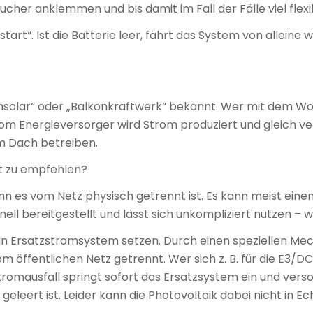
er anklemmen und bis damit im Fall der Fälle viel flexib
art“. Ist die Batterie leer, fährt das System von alleine
onsolar“ oder „Balkonkraftwerk“ bekannt. Wer mit dem Woh
vom Energieversorger wird Strom produziert und gleich ve
em Dach betreiben.
t zu empfehlen?
nn es vom Netz physisch getrennt ist. Es kann meist ein
nell bereitgestellt und lässt sich unkompliziert nutzen –
ein Ersatzstromsystem setzen. Durch einen speziellen Me
öffentlichen Netz getrennt. Wer sich z. B. für die E3/D
omausfall springt sofort das Ersatzsystem ein und vers
 geleert ist. Leider kann die Photovoltaik dabei nicht in 