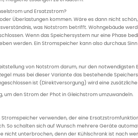
Inselstrom und Ersatzstrom?
r oder Überlastungen kommen. Wäre es dann nicht schön
issverständnis, was Notstrom betrifft. Wohngebäude wer
chlossen. Wenn das Speichersystem nur eine Phase bedien
rieben werden. Ein Stromspeicher kann also durchaus Sinn
reitstellung von Notstrom darum, nur den notwendigsten 
r Regel muss bei dieser Variante das bestehende Speiche
ngeschlossen ist (Direktversorgung) wird eine zusätzlich
ig, um den Strom der Phot in Gleichstrom umzuwandeln.
n Stromspeicher verwenden, der eine Ersatzstromfunktion b
sich. So schalten sich auf Wunsch mehrere Geräte automa
e nicht unterbrochen, denn der Kühlschrank ist nach we