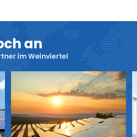
och an
rtner im Weinviertel