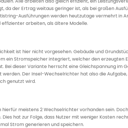
len. Alle arbeiten also gleich effizient, ein Leistungsverl
t, da der Ertrag weitaus geringer ist, als bei großen Aus
ultistring-Ausführungen werden heutzutage vermehrt in
fizienter arbeiten, als ältere Modelle.
lichkeit ist hier nicht vorgesehen. Gebäude und Grundstü
udem ein Stromspeicher integriert, welcher den erzeugten 
. Bei dieser Variante herrscht eine Gleichspannung im Ge
zt werden. Der Insel-Wechselrichter hat also die Aufgab
ch genutzt wird.
hierfür meistens 2 Wechselrichter vorhanden sein. Doch 
 Dies hat zur Folge, dass Nutzer mit weniger Kosten rech
imal Strom generieren und speichern.