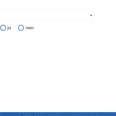
ja
nein