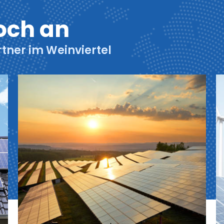
och an
rtner im Weinviertel