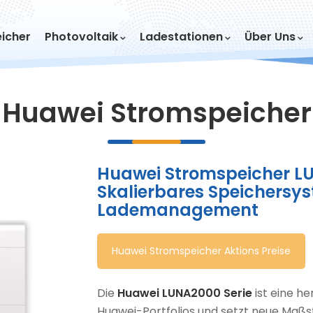
icher
Photovoltaik
Ladestationen
Über Uns
Huawei Stromspeicher
Huawei Stromspeicher L
Skalierbares Speichersy
Lademanagement
Huawei Stromspeicher Aktions Preise
Die
Huawei LUNA2000 Serie
ist eine h
Huawei-Portfolios und setzt neue Maßs