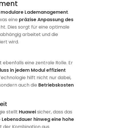
ement
s
modulare Lademanagement
.
 was eine
präzise Anpassung des
t. Dies sorgt für eine optimale
nabhängig arbeitet und die
ert wird.
t ebenfalls eine zentrale Rolle. Er
luss in jedem Modul effizient
Technologie hilft nicht nur dabei,
 sondern auch die
Betriebskosten
eit
ie stellt
Huawei
sicher, dass das
e
Lebensdauer hinweg eine hohe
it der Kombination aus