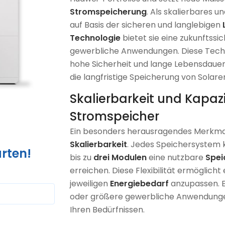
Stromspeicherung
. Als skalierbares u
auf Basis der sicheren und langlebigen
Technologie
bietet sie eine zukunftssi
gewerbliche Anwendungen. Diese Techn
hohe Sicherheit und lange Lebensdauer,
die langfristige Speicherung von Solar
Skalierbarkeit und Kapaz
Stromspeicher
Ein besonders herausragendes Merkma
Skalierbarkeit
. Jedes Speichersystem 
rten!
bis zu
drei Modulen
eine nutzbare
Spei
erreichen. Diese Flexibilität ermöglich
jeweiligen
Energiebedarf
anzupassen. Eg
oder größere gewerbliche Anwendunge
Ihren Bedürfnissen.