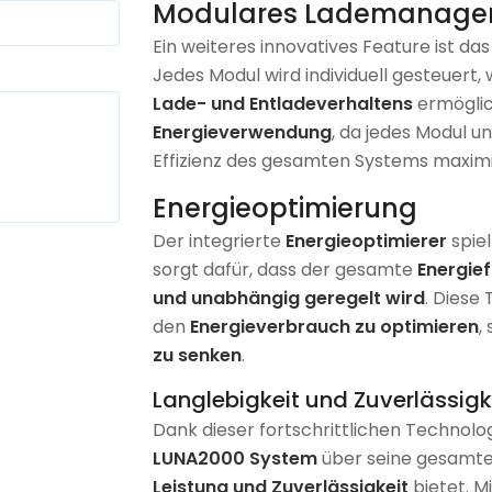
Modulares Lademanag
Ein weiteres innovatives Feature ist da
Jedes Modul wird individuell gesteuert,
Lade- und Entladeverhaltens
ermöglich
Energieverwendung
, da jedes Modul u
Effizienz des gesamten Systems maximi
Energieoptimierung
Der integrierte
Energieoptimierer
spiel
sorgt dafür, dass der gesamte
Energief
und unabhängig geregelt wird
. Diese 
den
Energieverbrauch zu optimieren
,
zu senken
.
Langlebigkeit und Zuverlässigk
Dank dieser fortschrittlichen Technolog
LUNA2000 System
über seine gesamt
Leistung und Zuverlässigkeit
bietet. M