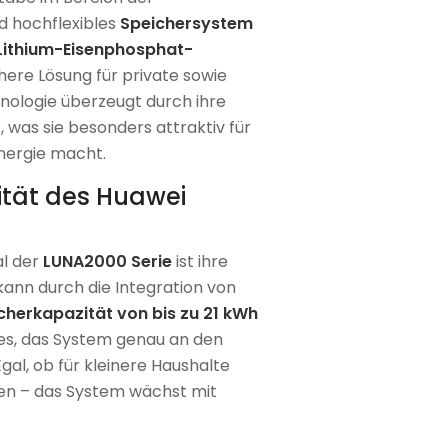
nd hochflexibles
Speichersystem
Lithium-Eisenphosphat-
chere Lösung für private sowie
ologie überzeugt durch ihre
 was sie besonders attraktiv für
energie macht.
ität des Huawei
l der
LUNA2000 Serie
ist ihre
kann durch die Integration von
cherkapazität von bis zu 21 kWh
t es, das System genau an den
al, ob für kleinere Haushalte
n – das System wächst mit